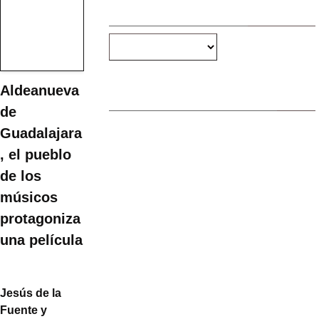
BUSCAR POR MESES
Aldeanueva
ETIQUETAS HABITUALES
de
2018
2017
2019
Guadalajara
100 años
2019 convocatorias
, el pueblo
2022
2023
2024
2025
2020
2021
de los
2026
asociación
2025 obras
adac
amigos
carrera
músicos
cena benéfica
Concurso
convocatoria
diputación
estado de
protagoniza
fiestas
una película
fiestas 2017
alarma
excursión
granero
museo
navidad 2021-2022
OBRAS
peña el rincón
peñas
revista
plenos
Jesús de la
rally fotográfico
rondas
Fuente y